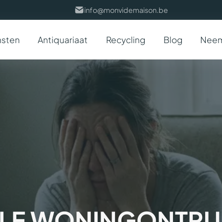
info@monvidemaison.be
nsten
Antiquariaat
Recycling
Blog
Neem
LE WONINGONTRUI