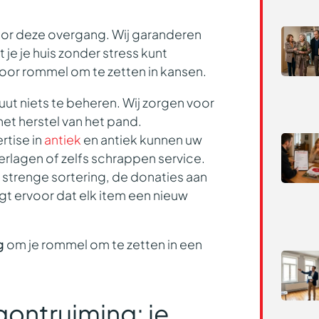
oor deze overgang. Wij garanderen
 je je huis zonder stress kunt
oor rommel om te zetten in kansen.
luut
niets te beheren
. Wij zorgen voor
het herstel van het pand.
rtise in
antiek
en antiek kunnen uw
erlagen of zelfs schrappen
service.
n
strenge sortering
, de
donaties aan
rgt ervoor dat elk item een nieuw
g
om je rommel om te zetten in een
ontruiming: je