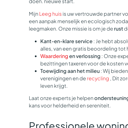
doen.
nieuwe start
.
Mijn
Leeg huis
is uw vertrouwde partner v
een aanpak
menselijk
en
ecologisch
zodat
leegmaken. Onze missie is om je de
rust
d
Kant-en-klare service
:
Je hebt abso
alles, van een gratis beoordeling tot 
Waardering
en verlossing
:
Onze expe
bezittingen taxeren voor
de kosten v
Toewijding aan het milieu
:
Wij biede
verenigingen
en de
recycling
, Dit zo
leven krijgt.
Laat onze experts je helpen
ondersteunin
kans voor helderheid en sereniteit.
Professionele woning