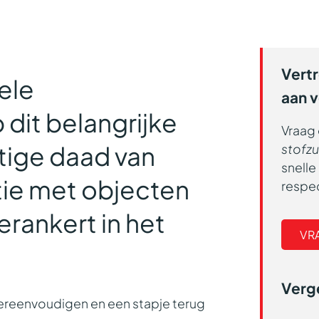
Vert
ele
aan 
 dit belangrijke
Vraag 
tige daad van
stofzu
snell
atie met objecten
respe
erankert in het
VR
Verge
vereenvoudigen en een stapje terug