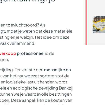
 een toevluchtsoord? Als
igt, moet je weten dat deze materiële
sting en je welzijn. Het idee om deze
n vaak verlammend.
verkoop
professioneel
is de
eunen.
rijding. Ten eerste een
menselijke en
s, van het nauwgezet sorteren tot de
n logistieke last uit handen wordt
iële en ecologische bevrijding
Dankzij
 kunnen we je waardevolle bezittingen
kopen. Deze aanpak kan de kosten van