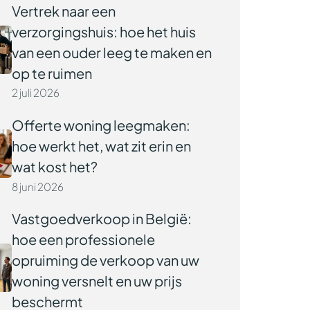
Vertrek naar een
verzorgingshuis: hoe het huis
van een ouder leeg te maken en
op te ruimen
2 juli 2026
Offerte woning leegmaken:
hoe werkt het, wat zit erin en
wat kost het?
8 juni 2026
Vastgoedverkoop in België:
hoe een professionele
opruiming de verkoop van uw
woning versnelt en uw prijs
beschermt