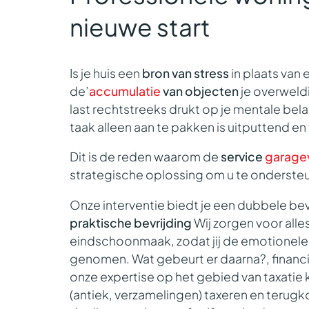
nieuwe start
Is je huis een
bron van stress
in plaats van
de’
accumulatie
van objecten
je overweld
last rechtstreeks drukt op je mentale bela
taak alleen aan te pakken is uitputtend e
Dit is de reden waarom de
service
garage
strategische oplossing om u te onderst
Onze interventie biedt je een dubbele bev
praktische bevrijding
Wij zorgen voor alle
eindschoonmaak, zodat jij de emotionele e
genomen. Wat gebeurt er daarna?,
financ
onze expertise op het gebied van taxatie
(antiek, verzamelingen) taxeren en terug